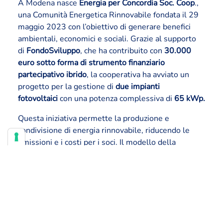
A Modena nasce
Energia per Concordia Soc. Coop
.,
una Comunità Energetica Rinnovabile fondata il 29
maggio 2023 con l’obiettivo di generare benefici
ambientali, economici e sociali. Grazie al supporto
di
FondoSviluppo
, che ha contribuito con
30.000
euro sotto forma di strumento finanziario
partecipativo ibrido
, la cooperativa ha avviato un
progetto per la gestione di
due impianti
fotovoltaici
con una potenza complessiva di
65 kWp.
Questa iniziativa permette la produzione e
condivisione di energia rinnovabile, riducendo le
emissioni e i costi per i soci. Il modello della
Comunità Energetica è aperto e inclusivo,
coinvolgendo cittadini, imprese ed enti locali. Oltre
alla produzione di energia, la cooperativa promuove
sensibilizzazione e formazione sulla sostenibilità.
Nei prossimi mesi verranno completati gli impianti e
le pratiche burocratiche per attivare il primo ciclo di