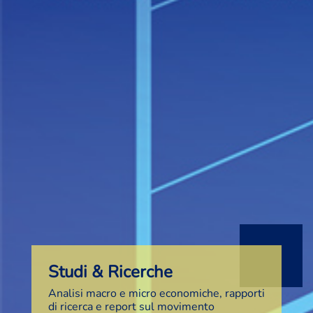
Studi & Ricerche
Analisi macro e micro economiche, rapporti
di ricerca e report sul movimento