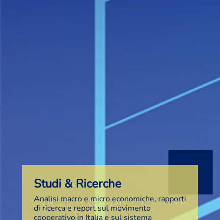
Studi & Ricerche
Analisi macro e micro economiche, rapporti
di ricerca e report sul movimento
cooperativo in Italia e sul sistema