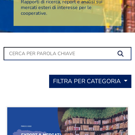
Rapporti di ricerca, report e analisi sui
mercati esteri di interesse per le
cooperative.
Se
FILTRA PER CATEGORIA